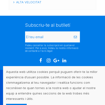
ALTA VELOCITAT
Subscriu-te al butlletí
Podeu cancel·lar la subscripció en qualsevol
moment. Per a això, trobeu la nostra informació
de contacte a l'avís legal.
Aquesta web utilitza cookies perquè puguem oferir-te la millor
experiència d’usuari possible. La informació de les cookies
Atenció al client
s’emmagatzema al teu navegador i realitza funcions com
reconèixer-te quan tornes a la nostra web o ajudar el nostre
Legal
equip a entendre quines seccions de la web trobes més
interessants i útils.
Contacte