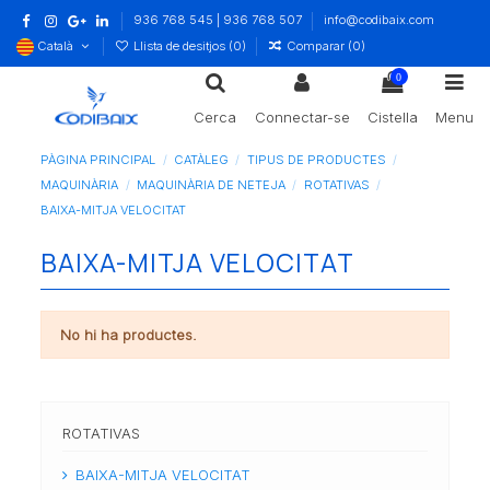
936 768 545 | 936 768 507
info@codibaix.com
Català
Llista de desitjos (
0
)
Comparar (
0
)
0
Cerca
Connectar-se
Cistella
Menu
PÀGINA PRINCIPAL
CATÀLEG
TIPUS DE PRODUCTES
MAQUINÀRIA
MAQUINÀRIA DE NETEJA
ROTATIVAS
BAIXA-MITJA VELOCITAT
BAIXA-MITJA VELOCITAT
No hi ha productes.
ROTATIVAS
BAIXA-MITJA VELOCITAT