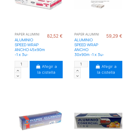
PAPER ALUMINI
PAPER ALUMINI
82,52 €
59,29 €
ALUMINIO
ALUMINIO
SPEED WRAP
SPEED WRAP
ANCHO 45x90m
ANCHO
-1 x 3u-
30x90m -1 x 3u-
Afegir a
Afegir a
la cistella
la cistella