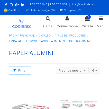
936 768 545 | 936 768 507
info@codibaix.com
Català
Llista de desitjos (
0
)
Comparar (
0
)
0
Cerca
Connectar-se
Cistella
Menu
PÀGINA PRINCIPAL
CATÀLEG
TIPUS DE PRODUCTES
EMBALATGE I CONSERVACIÓ D'ALIMENTS
PAPER ALUMINI
PAPER ALUMINI
Filtrar
Preu, de més gran a més petit
6