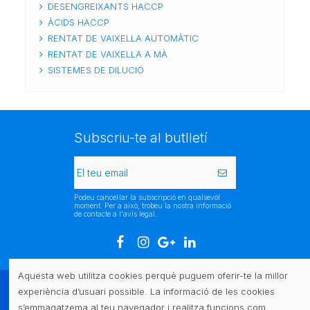
DESENGREIXANTS HACCP
ÀCIDS HACCP
RENTAT DE VAIXELLA AUTOMÀTIC
RENTAT DE VAIXELLA A MÀ
SISTEMES DE DILUCIÓ
Subscriu-te al butlletí
Podeu cancel·lar la subscripció en qualsevol
moment. Per a això, trobeu la nostra informació
de contacte a l'avís legal.
Aquesta web utilitza cookies perquè puguem oferir-te la millor
experiència d’usuari possible. La informació de les cookies
Atenció al client
s’emmagatzema al teu navegador i realitza funcions com