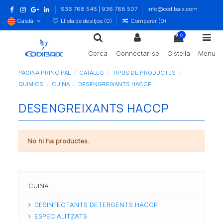
936 768 545 | 936 768 507
info@codibaix.com
Català
Llista de desitjos (
0
)
Comparar (
0
)
0
Cerca
Connectar-se
Cistella
Menu
PÀGINA PRINCIPAL
CATÀLEG
TIPUS DE PRODUCTES
QUIMICS
CUINA
DESENGREIXANTS HACCP
DESENGREIXANTS HACCP
No hi ha productes.
CUINA
DESINFECTANTS DETERGENTS HACCP
ESPECIALITZATS