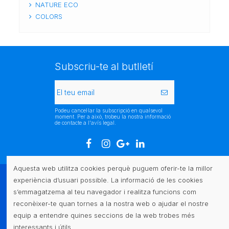
NATURE ECO
COLORS
Subscriu-te al butlletí
Podeu cancel·lar la subscripció en qualsevol
moment. Per a això, trobeu la nostra informació
de contacte a l'avís legal.
Aquesta web utilitza cookies perquè puguem oferir-te la millor
experiència d’usuari possible. La informació de les cookies
Atenció al client
s’emmagatzema al teu navegador i realitza funcions com
reconèixer-te quan tornes a la nostra web o ajudar el nostre
Legal
equip a entendre quines seccions de la web trobes més
interessants i útils.