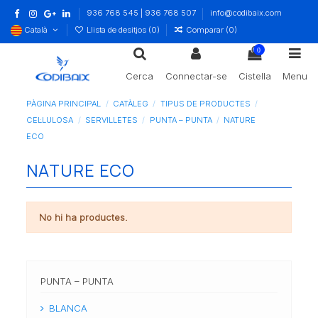
936 768 545 | 936 768 507
info@codibaix.com
Català
Llista de desitjos (
0
)
Comparar (
0
)
0
Cerca
Connectar-se
Cistella
Menu
PÀGINA PRINCIPAL
CATÀLEG
TIPUS DE PRODUCTES
CEL·LULOSA
SERVILLETES
PUNTA – PUNTA
NATURE
ECO
NATURE ECO
No hi ha productes.
PUNTA – PUNTA
BLANCA