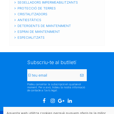
SEGELLADORS IMPERMEABILITZANTS
PROTECCIÓ DE TERRES
CRISTALITZADORS
ANTIESTÀTICS
DETERGENTS DE MANTENIMENT
ESPRAI DE MANTENIMENT
ESPECIALITZATS
Subscriu-te al butlletí
Podeu cancel·lar la subscripció en qualsevol
moment. Per a això, trobeu la nostra informació
de contacte a l'avís legal.
Aquesta web utilitza cookies perquè puguem oferir-te la millor