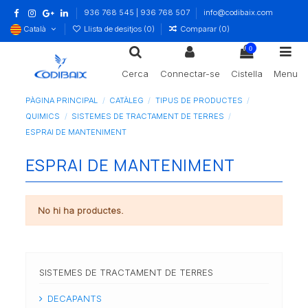
936 768 545 | 936 768 507
info@codibaix.com
Català
Llista de desitjos (
0
)
Comparar (
0
)
0
Cerca
Connectar-se
Cistella
Menu
PÀGINA PRINCIPAL
CATÀLEG
TIPUS DE PRODUCTES
QUIMICS
SISTEMES DE TRACTAMENT DE TERRES
ESPRAI DE MANTENIMENT
ESPRAI DE MANTENIMENT
No hi ha productes.
SISTEMES DE TRACTAMENT DE TERRES
DECAPANTS