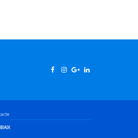
tacte
IBAIX