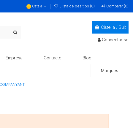
Català
Llista de desitjos (
0
)
Comparar (
0
)
Cistella
/
Buit
Connectar-se
Empresa
Contacte
Blog
Marques
ACOMPANYANT