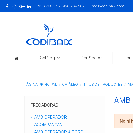
936 768 545 | 936 768 507
info@codibaix.com
Catàleg
Per Sector
Tipu
PÀGINA PRINCIPAL
CATÀLEG
TIPUS DE PRODUCTES
MA
AMB
FREGADORAS
AMB OPERADOR
No hi 
ACOMPANYANT
AMB OPERADOR A BORD