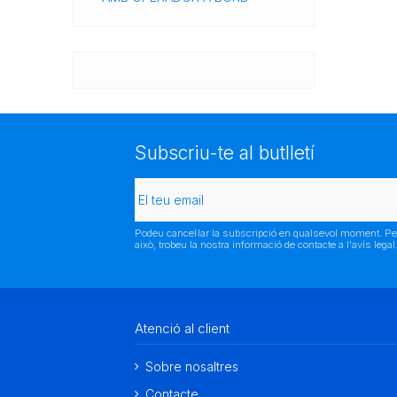
Subscriu-te al butlletí
Podeu cancel·lar la subscripció en qualsevol moment. Pe
això, trobeu la nostra informació de contacte a l'avís legal
Atenció al client
Sobre nosaltres
Contacte