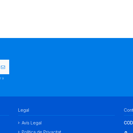
r a
.
Legal
Con
Avís Legal
COD
Política de Privacitat