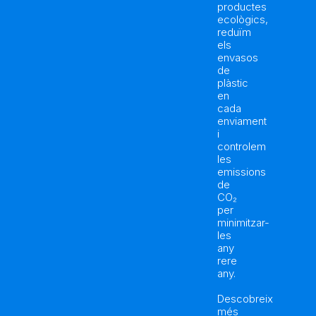
productes
ecològics,
reduïm
els
envasos
de
plàstic
en
cada
enviament
i
controlem
les
emissions
de
CO₂
per
minimitzar-
les
any
rere
any.
Descobreix
més