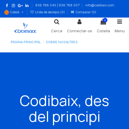
936 768 545 | 936 768 507
info@codibaix.com
Català
Llista de desitjos (
0
)
Comparar (
0
)
0
Cerca
Connectar-se
Cistella
Menu
PÀGINA PRINCIPAL
SOBRE NOSALTRES
Codibaix, des
del principi