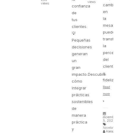
views
views
cambios
confianza
en
de
la
tus
mesa
clientes.
pueden
💡
transformar
Pequeñas
la
decisiones
percepción
generan
del
un
cliente
gran
y
impacto.Descubre
fidelizarlo.
cómo
Read
integrar
more
prácticas
sostenibles
de
manera
diciembre
5, 2025
práctica
Novetats
y
Asesor