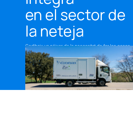
en el sector de
la neteja
Codibaix va néixer de la necessitat de fer les coses
bé. Des del principi, hem entès que en aquest negoci
no hi ha atallades. Cada client mereix solucions que
funcionin, productes que durin i un servei que
respongui quan es necessita.