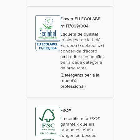
Flower EU ECOLABEL
n° IT/039/004
Etiqueta de qualitat
ecològica de la Unió
Europea (Ecolabel UE)
concedida d’acord
amb criteris específics
per a cada categoria
de productes.
(Detergents per a la
roba d’ús
professional)
FSC®
La certificació FSC®
garanteix que els
productes tenen
l’origen en boscos