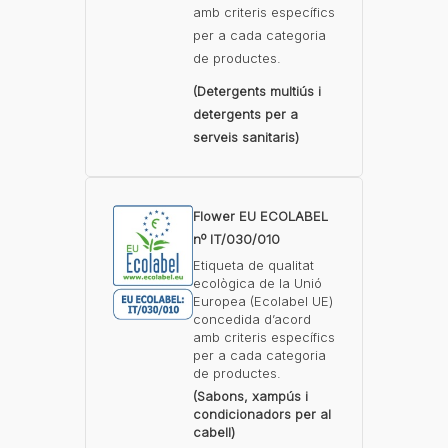
amb criteris específics
per a cada categoria
de productes.
(Detergents multiús i
detergents per a
serveis sanitaris)
Flower EU ECOLABEL
nº IT/030/010
Etiqueta de qualitat
ecològica de la Unió
Europea (Ecolabel UE)
concedida d’acord
amb criteris específics
per a cada categoria
de productes.
(Sabons, xampús i
condicionadors per al
cabell)