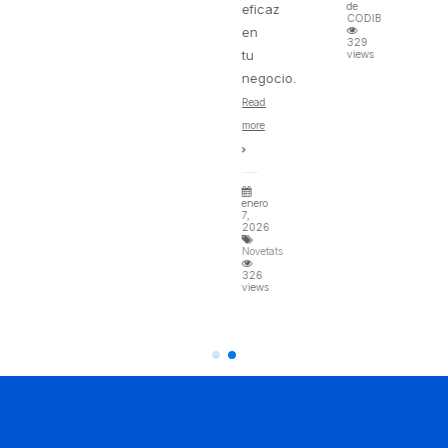
de
eficaz
CODIBAIX
en
329
tu
views
negocio.
Read
more
enero
7,
2026
Novetats
326
views