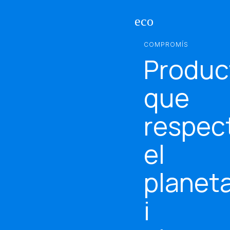
eco
COMPROMÍS
Produc
que
respec
el
planet
i