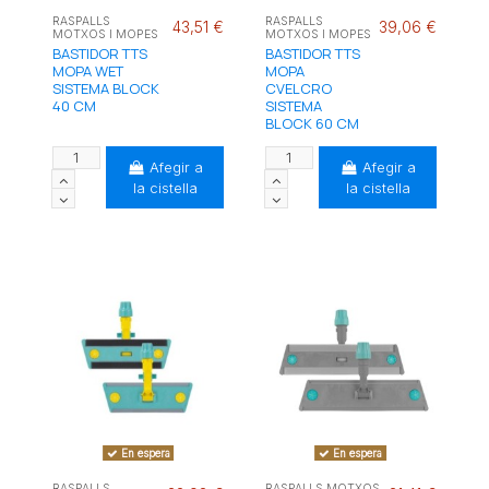
RASPALLS
RASPALLS
43,51 €
39,06 €
MOTXOS I MOPES
MOTXOS I MOPES
BASTIDOR TTS
BASTIDOR TTS
MOPA WET
MOPA
SISTEMA BLOCK
CVELCRO
40 CM
SISTEMA
BLOCK 60 CM
Afegir a
Afegir a
la cistella
la cistella
En espera
En espera
RASPALLS
RASPALLS MOTXOS