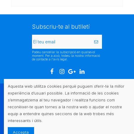
Subscriu-te al butlletí
Podeu cancel·lar la subscripció en qualsevol
moment. Per a això, trobeu la nostra informació
de contacte a l'avís legal.
Aquesta web utilitza cookies perquè puguem oferir-te la millor
experiència d’usuari possible. La informació de les cookies
Atenció al client
s’emmagatzema al teu navegador i realitza funcions com
reconèixer-te quan tornes a la nostra web o ajudar el nostre
Legal
equip a entendre quines seccions de la web trobes més
interessants i útils.
Contacte
Accepta