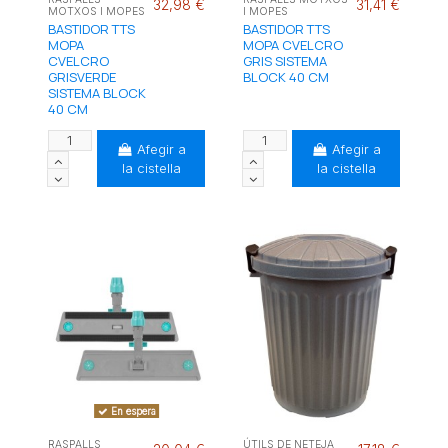
32,98 €
31,41 €
MOTXOS I MOPES
I MOPES
BASTIDOR TTS
BASTIDOR TTS
MOPA
MOPA CVELCRO
CVELCRO
GRIS SISTEMA
GRISVERDE
BLOCK 40 CM
SISTEMA BLOCK
40 CM
Afegir a
Afegir a
la cistella
la cistella
En espera
RASPALLS
ÚTILS DE NETEJA