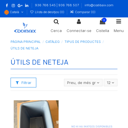
936 768 545 | 936 768 507
info@codibaix.com
Català
Llista de desitjos (
0
)
Comparar (
0
)
0
Cerca
Connectar-se
Cistella
Menu
PÀGINA PRINCIPAL
CATÀLEG
TIPUS DE PRODUCTES
ÚTILS DE NETEJA
ÚTILS DE NETEJA
Filtrar
Preu, de més gran a més petit
12