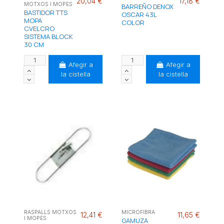
20,04 €
17,18 €
MOTXOS I MOPES
BARREÑO DENOX
BASTIDOR TTS
OSCAR 43L
MOPA
COLOR
CVELCRO
SISTEMA BLOCK
30 CM
Afegir a
Afegir a
la cistella
la cistella
RASPALLS MOTXOS
MICROFIBRA
12,41 €
11,65 €
I MOPES
GAMUZA