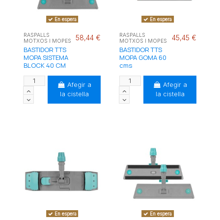
En espera
En espera
RASPALLS
RASPALLS
58,44 €
45,45 €
MOTXOS I MOPES
MOTXOS I MOPES
BASTIDOR TTS
BASTIDOR TTS
MOPA SISTEMA
MOPA GOMA 60
BLOCK 40 CM
cms
Afegir a
Afegir a
la cistella
la cistella
En espera
En espera