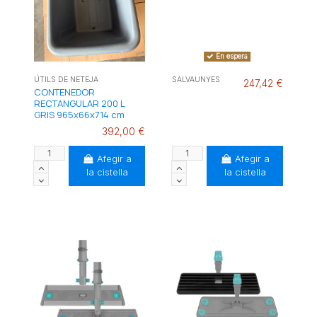
En espera
ÚTILS DE NETEJA
SALVAUNYES
247,42 €
CONTENEDOR
RECTANGULAR 200 L
GRIS 965x66x714 cm
392,00 €
Afegir a
Afegir a
la cistella
la cistella