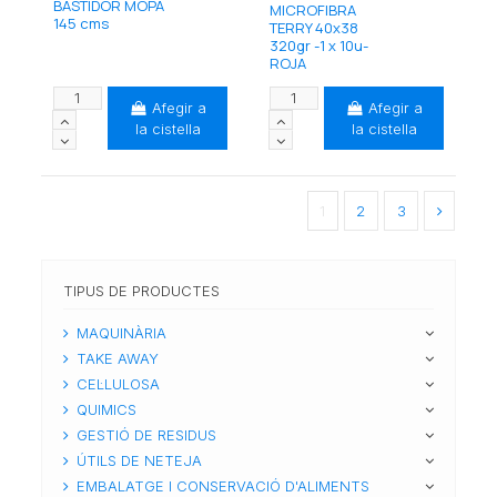
BASTIDOR MOPA
MICROFIBRA
145 cms
TERRY 40x38
320gr -1 x 10u-
ROJA
Afegir a
Afegir a
la cistella
la cistella
1
2
3
TIPUS DE PRODUCTES
MAQUINÀRIA
TAKE AWAY
CEL·LULOSA
QUIMICS
GESTIÓ DE RESIDUS
ÚTILS DE NETEJA
EMBALATGE I CONSERVACIÓ D'ALIMENTS