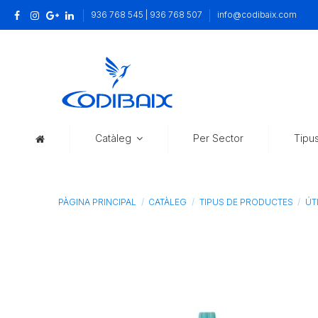
936 768 545 | 936 768 507
info@codibaix.com
Catàleg
Per Sector
Tipu
PÀGINA PRINCIPAL
CATÀLEG
TIPUS DE PRODUCTES
ÚT