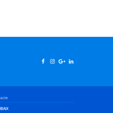
tacte
IBAIX