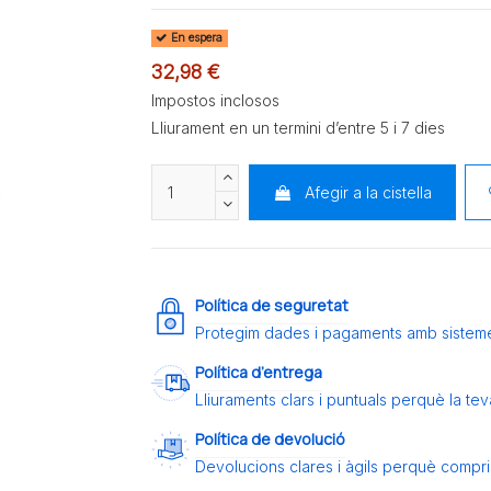
En espera
32,98 €
Impostos inclosos
Lliurament en un termini d’entre 5 i 7 dies
Afegir a la cistella
Política de seguretat
Protegim dades i pagaments amb sistem
Política d’entrega
Lliuraments clars i puntuals perquè la t
Política de devolució
Devolucions clares i àgils perquè compris 