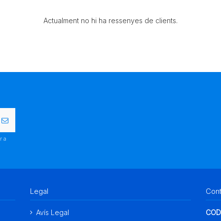
Actualment no hi ha ressenyes de clients.
r a
.
Legal
Con
Avís Legal
COD