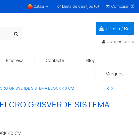
Català
Llista de desitjos (
0
)
Comparar (
0
)
Cistella
/
Buit
Connectar-se
Empresa
Contacte
Blog
Marques
CRO GRISVERDE SISTEMA BLOCK 40 CM
ELCRO GRISVERDE SISTEMA
CK 40 CM.