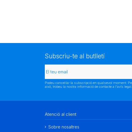
Subscriu-te al butlletí
Podeu cancel·lar la subscripció en qualsevol moment. Pe
això, trobeu la nostra informació de contacte a l'avís legal
Atenció al client
Sobre nosaltres