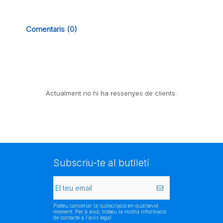
Comentaris (0)
Actualment no hi ha ressenyes de clients.
Subscriu-te al butlletí
Podeu cancel·lar la subscripció en qualsevol
moment. Per a això, trobeu la nostra informació
de contacte a l'avís legal.