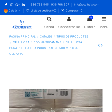
936 768 545 | 936 768 507
info@codibaix.com
Català
Llista de desitjos (
0
)
Comparar (
0
)
0
Cerca
Connectar-se
Cistella
Menu
PÀGINA PRINCIPAL
CATÀLEG
TIPUS DE PRODUCTES
CEL·LULOSA
BOBINA SECAMANS
CEL·LULOSA
PURA
CELULOSA INDUSTRIAL 2C 500 M -1 X 2U-
CELPURA