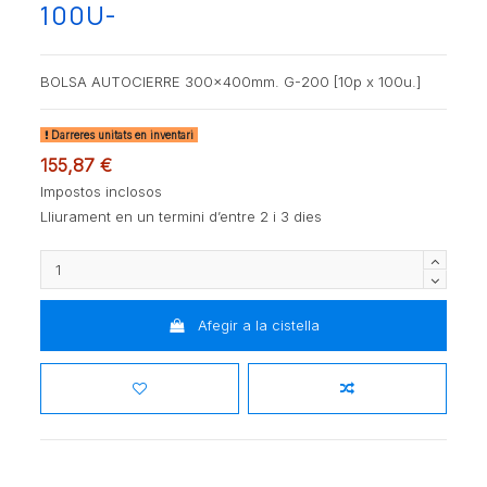
100U-
BOLSA AUTOCIERRE 300x400mm. G-200 [10p x 100u.]
Darreres unitats en inventari
155,87 €
Impostos inclosos
Lliurament en un termini d’entre 2 i 3 dies
Afegir a la cistella