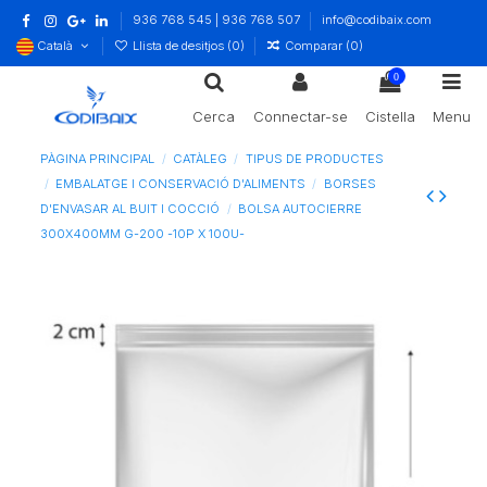
936 768 545 | 936 768 507
info@codibaix.com
Català
Llista de desitjos (
0
)
Comparar (
0
)
0
Cerca
Connectar-se
Cistella
Menu
PÀGINA PRINCIPAL
CATÀLEG
TIPUS DE PRODUCTES
EMBALATGE I CONSERVACIÓ D'ALIMENTS
BORSES
D'ENVASAR AL BUIT I COCCIÓ
BOLSA AUTOCIERRE
300X400MM G-200 -10P X 100U-