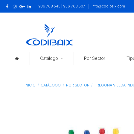
936 768 545 | 936 768 507
info@codibaix.com
Catálogo
Por Sector
Tip
INICIO
CATÁLOGO
POR SECTOR
FREGONA VILEDA IND