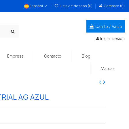
Español
Lista de deseos (
0
)
Compare (
0
)
Carrito
/
Vacío
Iniciar sesión
Empresa
Contacto
Blog
Marcas
RIAL AG AZUL