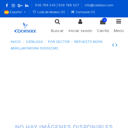
936 768 545 | 936 768 507
info@codibaix.com
Español
Lista de deseos (
0
)
Compare (
0
)
0
Buscar
Iniciar sesión
Carrito
Menú
INICIO
CATÁLOGO
POR SECTOR
REPUESTO MOPA
ABRILLANTADORA 15X100CMS