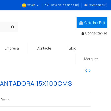
Català
Llista de desitjos (
0
)
Comparar (
0
)
Cistella
/
Buit
Connectar-se
Empresa
Contacte
Blog
Marques
LANTADORA 15X100CMS
0cms.