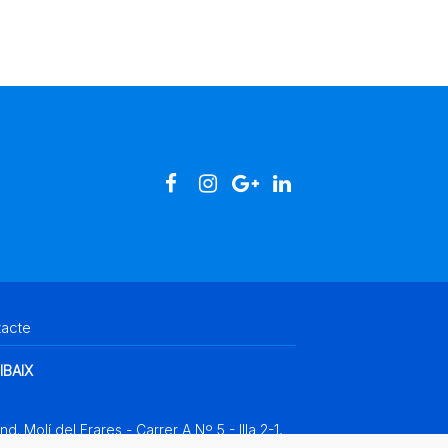
tacte
IBAIX
Ind. Molí del Frares - Carrer A Nº 5 - Illa 2-1,