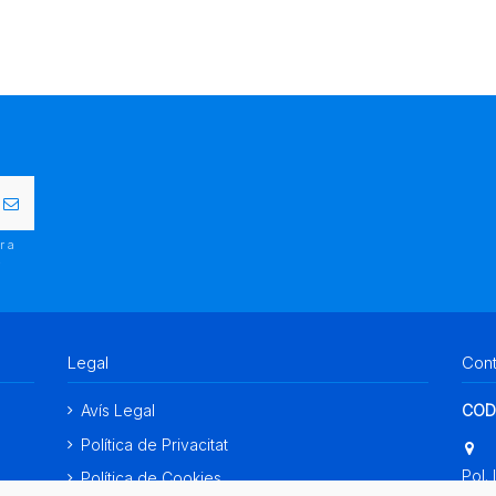
r a
.
Legal
Con
Avís Legal
COD
Política de Privacitat
Pol. 
Política de Cookies