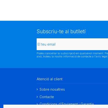
Subscriu-te al butlletí
Podeu cancel·lar la subscripció en qualsevol moment. Pe
això, trobeu la nostra informació de contacte a l'avís legal
Atenció al client
Sobre nosaltres
Contacte
Condicions d'Enviament i Garantia