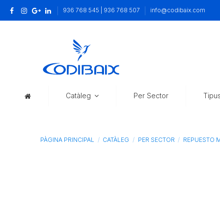
936 768 545 | 936 768 507
info@codibaix.com
Catàleg
Per Sector
Tipu
PÀGINA PRINCIPAL
CATÀLEG
PER SECTOR
REPUESTO M