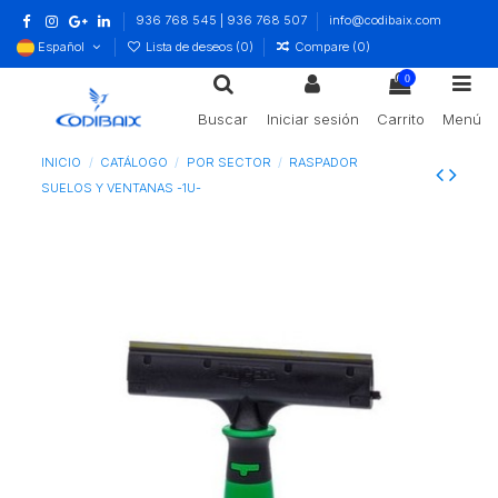
936 768 545 | 936 768 507
info@codibaix.com
Español
Lista de deseos (
0
)
Compare (
0
)
0
Buscar
Iniciar sesión
Carrito
Menú
INICIO
CATÁLOGO
POR SECTOR
RASPADOR
SUELOS Y VENTANAS -1U-