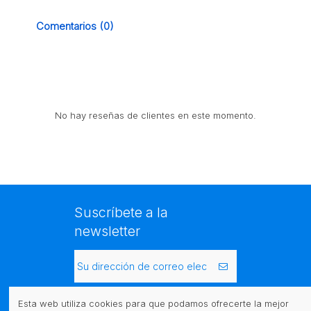
Comentarios (0)
No hay reseñas de clientes en este momento.
Suscríbete a la
newsletter
Puede darse de baja en cualquier momento.
Para ello, consulte nuestra información de
Esta web utiliza cookies para que podamos ofrecerte la mejor
contacto en el aviso legal.