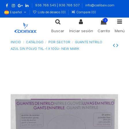
936 768 545 | 936 768 507
info@codibaix.com
Español
Lista de deseos (
0
)
Compare (
0
)
0
Buscar
Iniciar sesión
Carrito
Menú
INICIO
CATÁLOGO
POR SECTOR
GUANTE NITRILO
AZUL SIN POLVO TXL -1 X 100U- NEW MARK