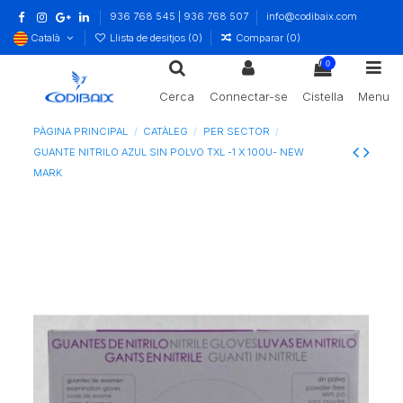
936 768 545 | 936 768 507
info@codibaix.com
Català
Llista de desitjos (
0
)
Comparar (
0
)
0
Cerca
Connectar-se
Cistella
Menu
PÀGINA PRINCIPAL
CATÀLEG
PER SECTOR
GUANTE NITRILO AZUL SIN POLVO TXL -1 X 100U- NEW
MARK