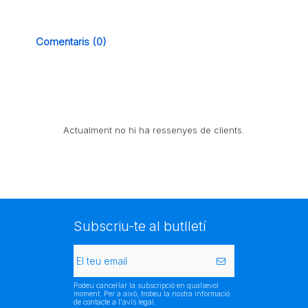
Comentaris (0)
Actualment no hi ha ressenyes de clients.
Subscriu-te al butlletí
Podeu cancel·lar la subscripció en qualsevol
moment. Per a això, trobeu la nostra informació
de contacte a l'avís legal.