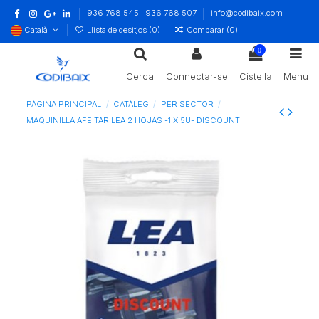
936 768 545 | 936 768 507
info@codibaix.com
Català
Llista de desitjos (
0
)
Comparar (
0
)
0
Cerca
Connectar-se
Cistella
Menu
PÀGINA PRINCIPAL
CATÀLEG
PER SECTOR
MAQUINILLA AFEITAR LEA 2 HOJAS -1 X 5U- DISCOUNT