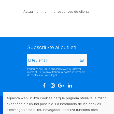
Actualment no hi ha ressenyes de clients.
Subscriu-te al butlletí
Podeu cancel·lar la subscripció en qualsevol
moment. Per a això, trobeu la nostra informació
de contacte a l'avís legal.
Aquesta web utilitza cookies perquè puguem oferir-te la millor
experiència d’usuari possible. La informació de les cookies
Atenció al client
s’emmagatzema al teu navegador i realitza funcions com