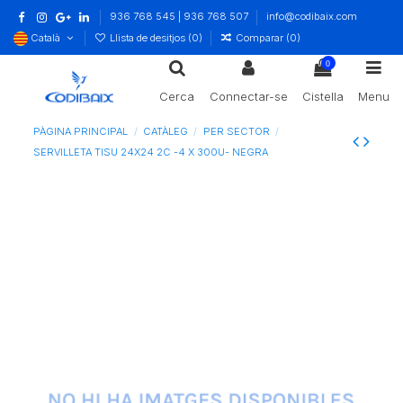
936 768 545 | 936 768 507
info@codibaix.com
Català
Llista de desitjos (
0
)
Comparar (
0
)
0
Cerca
Connectar-se
Cistella
Menu
PÀGINA PRINCIPAL
CATÀLEG
PER SECTOR
SERVILLETA TISU 24X24 2C -4 X 300U- NEGRA