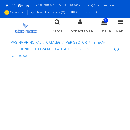
936 768 545 | 936 768 507
info@codibaix.com
Català
Llista de desitjos (
0
)
Comparar (
0
)
0
Cerca
Connectar-se
Cistella
Menu
PÀGINA PRINCIPAL
CATÀLEG
PER SECTOR
TETE-A-
TETE DUNICEL 04X24 M -1 X 4U- ATOLL STRIPES
NARROSA