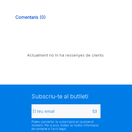
Comentaris (0)
Actualment no hi ha ressenyes de clients.
Subscriu-te al butlletí
Podeu cancel·lar la subscripció en qualsevol
moment. Per a això, trobeu la nostra informació
de contacte a l'avís legal.