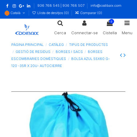
936 768 545 | 936 768 507
info@codibaix.com
Català
Llista de desitjos (
0
)
Comparar (
0
)
0
Cerca
Connectar-se
Cistella
Menu
PÀGINA PRINCIPAL
CATÀLEG
TIPUS DE PRODUCTES
GESTIÓ DE RESIDUS
BORSES I SACS
BORSES
ESCOMBRARIES DOMÈSTIQUES
BOLSA AZUL 55X60 G-
120 -35R X 20U- AUTOCIERRE