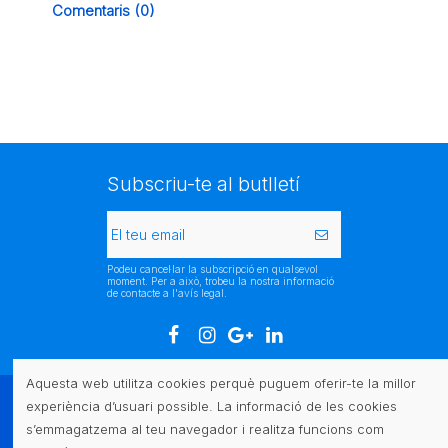
Comentaris (0)
Subscriu-te al butlletí
Podeu cancel·lar la subscripció en qualsevol
moment. Per a això, trobeu la nostra informació
de contacte a l'avís legal.
Aquesta web utilitza cookies perquè puguem oferir-te la millor
experiència d’usuari possible. La informació de les cookies
Atenció al client
s’emmagatzema al teu navegador i realitza funcions com