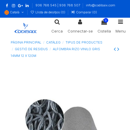
936 768 545 | 936 768 507
info@codibaix.com
Català
Llista de desitjos (
0
)
Comparar (
0
)
0
Cerca
Connectar-se
Cistella
Menu
PÀGINA PRINCIPAL
CATÀLEG
TIPUS DE PRODUCTES
GESTIÓ DE RESIDUS
ALFOMBRA RIZO VINILO GRIS
14MM 12 X 120M