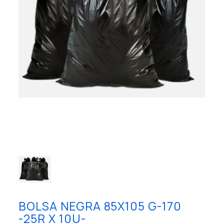
BOLSA NEGRA 85X105 G-170
-25R X 10U-