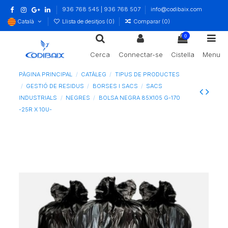
936 768 545 | 936 768 507
info@codibaix.com
Català
Llista de desitjos (
0
)
Comparar (
0
)
0
Cerca
Connectar-se
Cistella
Menu
PÀGINA PRINCIPAL
CATÀLEG
TIPUS DE PRODUCTES
GESTIÓ DE RESIDUS
BORSES I SACS
SACS
INDUSTRIALS
NEGRES
BOLSA NEGRA 85X105 G-170
-25R X 10U-