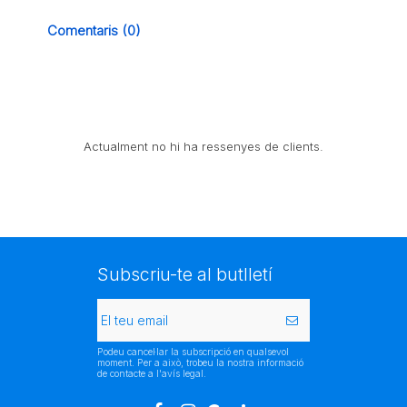
Comentaris (0)
Actualment no hi ha ressenyes de clients.
Subscriu-te al butlletí
Podeu cancel·lar la subscripció en qualsevol
moment. Per a això, trobeu la nostra informació
de contacte a l'avís legal.