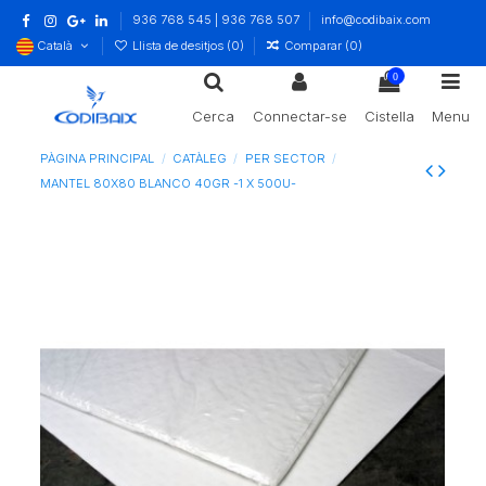
936 768 545 | 936 768 507
info@codibaix.com
Català
Llista de desitjos (
0
)
Comparar (
0
)
0
Cerca
Connectar-se
Cistella
Menu
PÀGINA PRINCIPAL
CATÀLEG
PER SECTOR
MANTEL 80X80 BLANCO 40GR -1 X 500U-