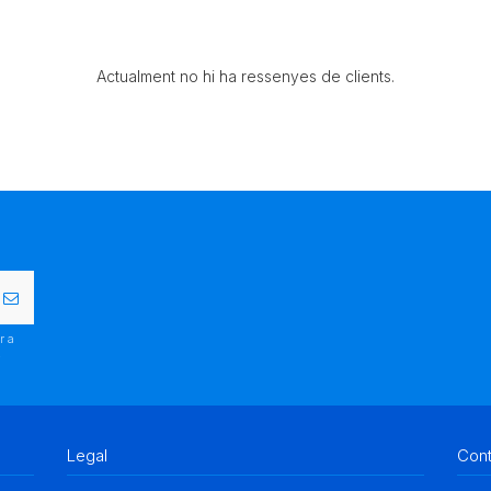
Actualment no hi ha ressenyes de clients.
r a
.
Legal
Con