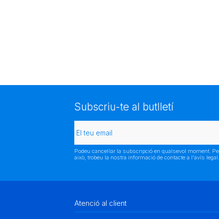
Subscriu-te al butlletí
Podeu cancel·lar la subscripció en qualsevol moment. Pe
això, trobeu la nostra informació de contacte a l'avís legal
Atenció al client