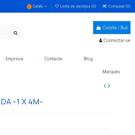
Català
Llista de desitjos (
0
)
Comparar (
0
)
Cistella
/
Buit
Connectar-se
Empresa
Contacte
Blog
Marques
DA -1 X 4M-