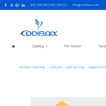
936 768 545 | 936 768 507
info@codibaix.com
Catàleg
Per Sector
Tipu
PÀGINA PRINCIPAL
CATÀLEG
PER SECTOR
GAMUZA CRIS