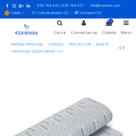
936 768 545 | 936 768 507
info@codibaix.com
Català
Llista de desitjos (
0
)
Comparar (
0
)
0
Cerca
Connectar-se
Cistella
Menu
PÀGINA PRINCIPAL
CATÀLEG
PER SECTOR
BAYETA
UNIVERSAL VILEDA 56X42 -1 U-