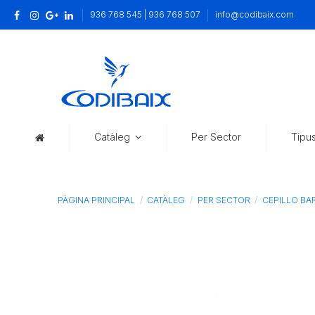
936 768 545 | 936 768 507
info@codibaix.com
Catàleg
Per Sector
Tipu
PÀGINA PRINCIPAL
CATÀLEG
PER SECTOR
CEPILLO BA