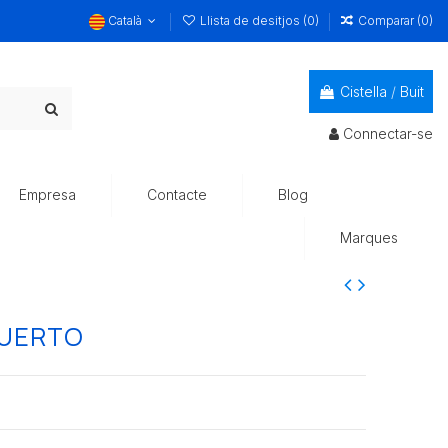
Català
Llista de desitjos (
0
)
Comparar (
0
)
Cistella
/
Buit
Connectar-se
Empresa
Contacte
Blog
Marques
PUERTO