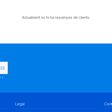
Actualment no hi ha ressenyes de clients.
r a
.
Legal
Con