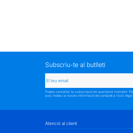
Subscriu-te al butlletí
Podeu cancel·lar la subscripció en qualsevol moment. Pe
això, trobeu la nostra informació de contacte a l'avís legal
Atenció al client