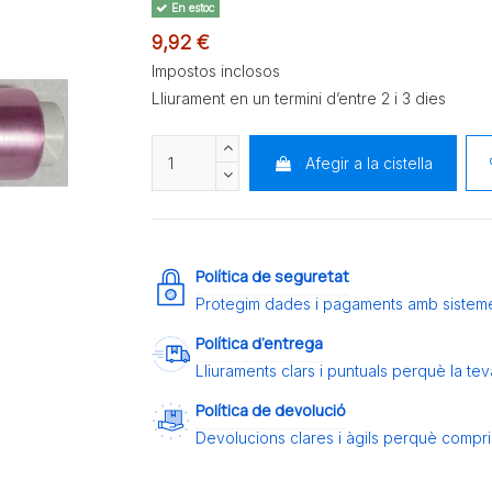
En estoc
9,92 €
Impostos inclosos
Lliurament en un termini d’entre 2 i 3 dies
Afegir a la cistella
Política de seguretat
Protegim dades i pagaments amb sistem
Política d’entrega
Lliuraments clars i puntuals perquè la t
Política de devolució
Devolucions clares i àgils perquè compris 