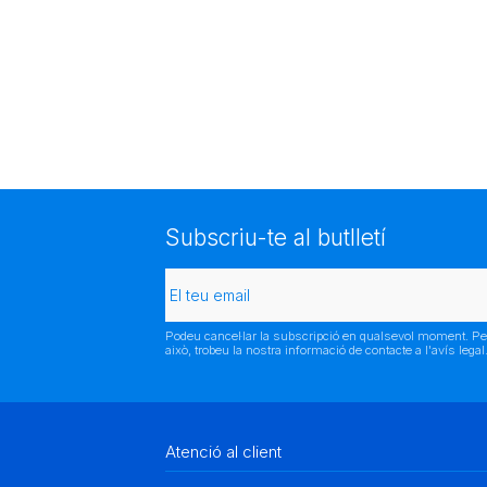
Subscriu-te al butlletí
Podeu cancel·lar la subscripció en qualsevol moment. Pe
això, trobeu la nostra informació de contacte a l'avís legal
Atenció al client