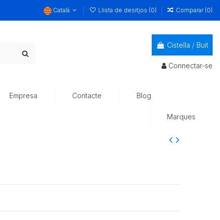
Català
Llista de desitjos (
0
)
Comparar (
0
)
Cistella
/
Buit
Connectar-se
Empresa
Contacte
Blog
Marques