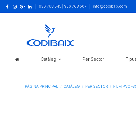
936 768 545 | 936 768 507
info@codibaix.com
Catàleg
Per Sector
Tipu
PÀGINA PRINCIPAL
CATÀLEG
PER SECTOR
FILM PVC -3