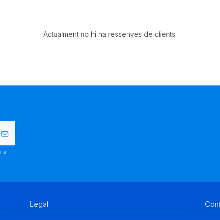
Actualment no hi ha ressenyes de clients.
r a
.
Legal
Con