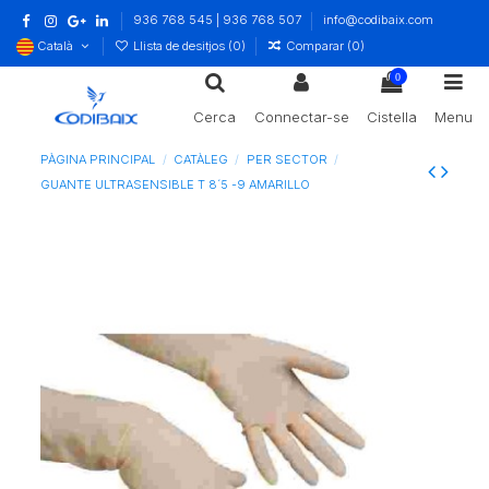
936 768 545 | 936 768 507
info@codibaix.com
Català
Llista de desitjos (
0
)
Comparar (
0
)
0
Cerca
Connectar-se
Cistella
Menu
PÀGINA PRINCIPAL
CATÀLEG
PER SECTOR
GUANTE ULTRASENSIBLE T 8´5 -9 AMARILLO