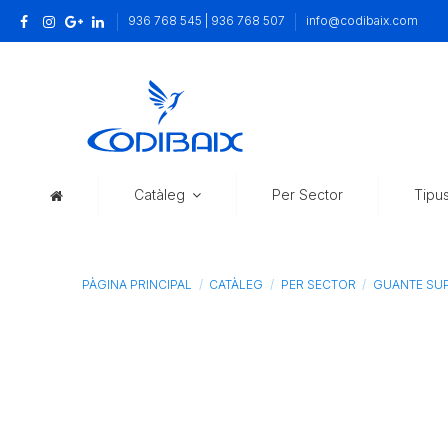
936 768 545 | 936 768 507
info@codibaix.com
Catàleg
Per Sector
Tipu
PÀGINA PRINCIPAL
CATÀLEG
PER SECTOR
GUANTE SUP