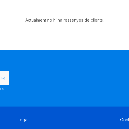
Actualment no hi ha ressenyes de clients.
r a
.
Legal
Con