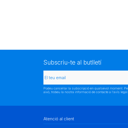
Subscriu-te al butlletí
Podeu cancel·lar la subscripció en qualsevol moment. Pe
això, trobeu la nostra informació de contacte a l'avís legal
Atenció al client