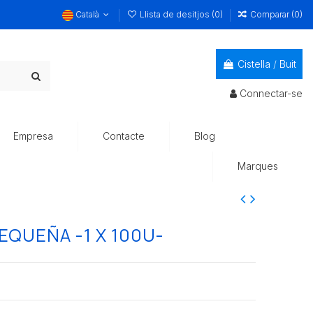
Català
Llista de desitjos (
0
)
Comparar (
0
)
Cistella
/
Buit
Connectar-se
Empresa
Contacte
Blog
Marques
QUEÑA -1 X 100U-