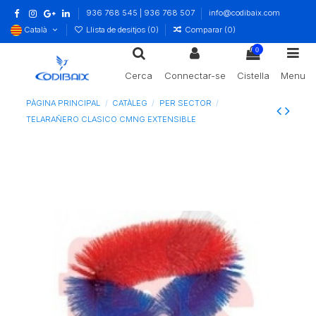
936 768 545 | 936 768 507
info@codibaix.com
Català
Llista de desitjos (
0
)
Comparar (
0
)
0
Cerca
Connectar-se
Cistella
Menu
PÀGINA PRINCIPAL
CATÀLEG
PER SECTOR
TELARAÑERO CLASICO CMNG EXTENSIBLE