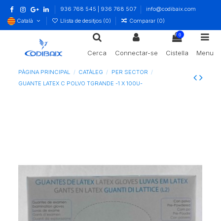
936 768 545 | 936 768 507
info@codibaix.com
Català
Llista de desitjos (
0
)
Comparar (
0
)
0
Cerca
Connectar-se
Cistella
Menu
PÀGINA PRINCIPAL
CATÀLEG
PER SECTOR
GUANTE LATEX C POLVO TGRANDE -1 X 100U-