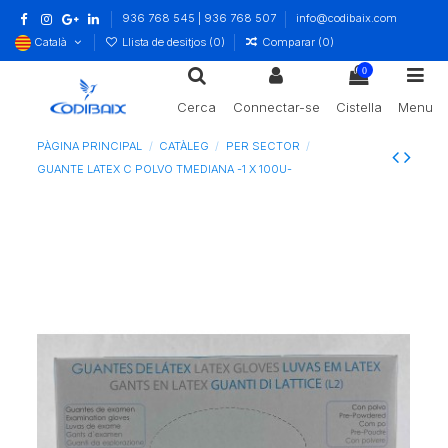
936 768 545 | 936 768 507
info@codibaix.com
Català
Llista de desitjos (
0
)
Comparar (
0
)
0
Cerca
Connectar-se
Cistella
Menu
PÀGINA PRINCIPAL
CATÀLEG
PER SECTOR
GUANTE LATEX C POLVO TMEDIANA -1 X 100U-