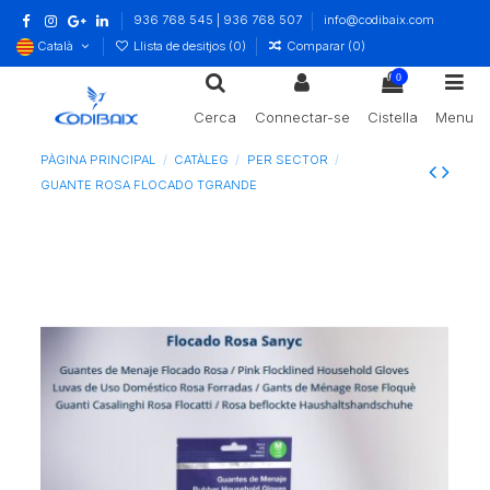
936 768 545 | 936 768 507
info@codibaix.com
Català
Llista de desitjos (
0
)
Comparar (
0
)
0
Cerca
Connectar-se
Cistella
Menu
PÀGINA PRINCIPAL
CATÀLEG
PER SECTOR
GUANTE ROSA FLOCADO TGRANDE