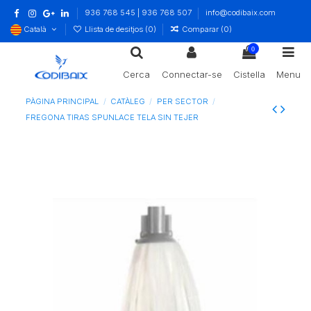
936 768 545 | 936 768 507
info@codibaix.com
Català
Llista de desitjos (
0
)
Comparar (
0
)
0
Cerca
Connectar-se
Cistella
Menu
PÀGINA PRINCIPAL
CATÀLEG
PER SECTOR
FREGONA TIRAS SPUNLACE TELA SIN TEJER