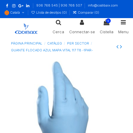
936 768 545 | 936 768 507
info@codibaix.com
Català
Llista de desitjos (
0
)
Comparar (
0
)
0
Cerca
Connectar-se
Cistella
Menu
PÀGINA PRINCIPAL
CATÀLEG
PER SECTOR
GUANTE FLOCADO AZUL MAPA VITAL 117 T8 -1PAR-