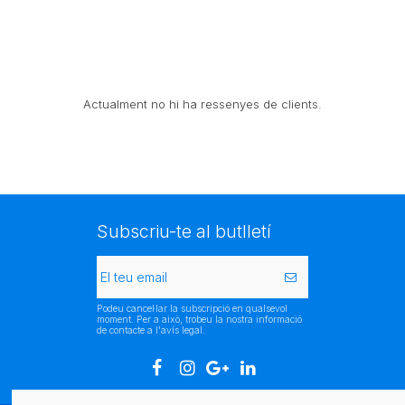
Actualment no hi ha ressenyes de clients.
Subscriu-te al butlletí
Podeu cancel·lar la subscripció en qualsevol
moment. Per a això, trobeu la nostra informació
de contacte a l'avís legal.