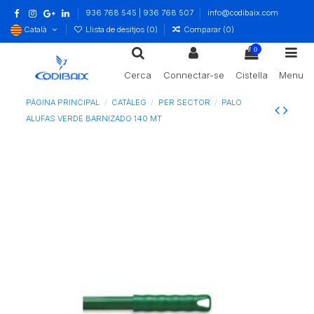
936 768 545 | 936 768 507
info@codibaix.com
Català
Llista de desitjos (
0
)
Comparar (
0
)
0
Cerca
Connectar-se
Cistella
Menu
PÀGINA PRINCIPAL
CATÀLEG
PER SECTOR
PALO
ALUFAS VERDE BARNIZADO 140 MT