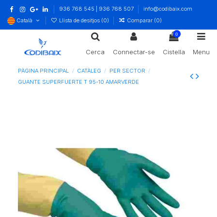
936 768 545 | 936 768 507
info@codibaix.com
Català
Llista de desitjos (
0
)
Comparar (
0
)
0
Cerca
Connectar-se
Cistella
Menu
PÀGINA PRINCIPAL
CATÀLEG
PER SECTOR
GUANTE SUPERFUERTE T 95-10 AMARVERDE