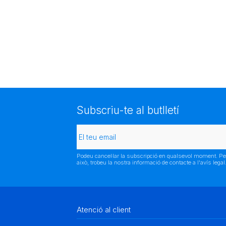
Subscriu-te al butlletí
Podeu cancel·lar la subscripció en qualsevol moment. Pe
això, trobeu la nostra informació de contacte a l'avís legal
Atenció al client