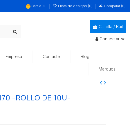
Català
Llista de desitjos (
0
)
Comparar (
0
)
Cistella
/
Buit
Connectar-se
Empresa
Contacte
Blog
Marques
170 -ROLLO DE 10U-