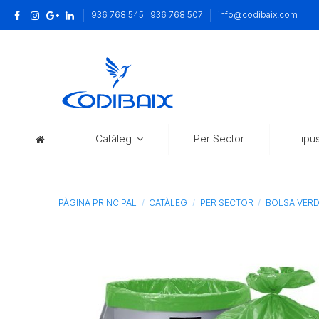
936 768 545 | 936 768 507
info@codibaix.com
Catàleg
Per Sector
Tipu
PÀGINA PRINCIPAL
CATÀLEG
PER SECTOR
BOLSA VERDE