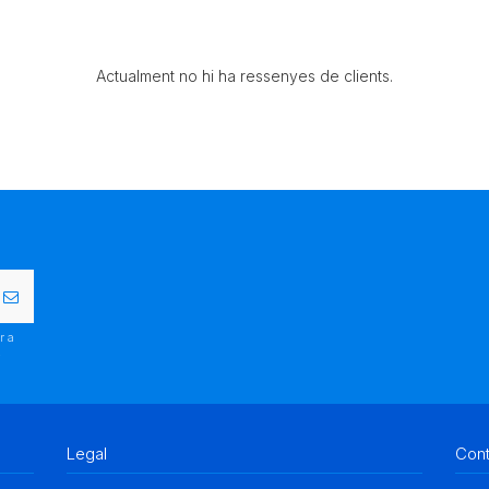
Actualment no hi ha ressenyes de clients.
r a
.
Legal
Con