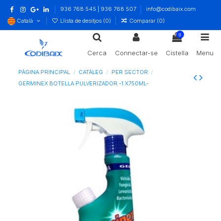
936 768 545 | 936 768 507
info@codibaix.com
Català
Llista de desitjos (
0
)
Comparar (
0
)
0
Cerca
Connectar-se
Cistella
Menu
PÀGINA PRINCIPAL
CATÀLEG
PER SECTOR
GERMINEX BOTELLA PULVERIZADOR -1 X750ML-