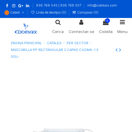
936 768 545 | 936 768 507
info@codibaix.com
Català
Llista de desitjos (
0
)
Comparar (
0
)
0
Cerca
Connectar-se
Cistella
Menu
PÀGINA PRINCIPAL
CATÀLEG
PER SECTOR
MASCARILLA PP RECTANGULAR 3 CAPAS CGOMA -1 X
50U-