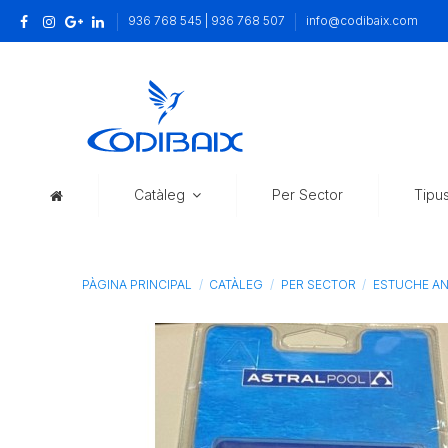
936 768 545 | 936 768 507
info@codibaix.com
Catàleg
Per Sector
Tipu
PÀGINA PRINCIPAL
CATÀLEG
PER SECTOR
ESTUCHE AN