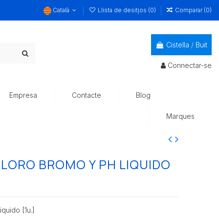
Català
Llista de desitjos (
0
)
Comparar (
0
)
Cistella
/
Buit
Connectar-se
Empresa
Contacte
Blog
Marques
LORO BROMO Y PH LIQUIDO
uido [1u.]