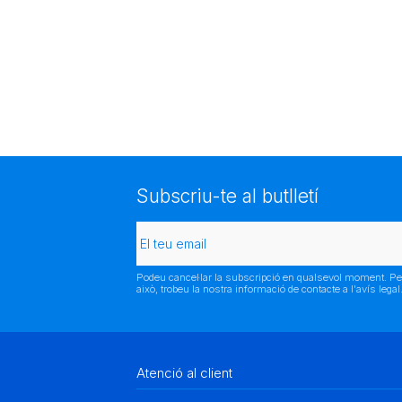
Subscriu-te al butlletí
Podeu cancel·lar la subscripció en qualsevol moment. Pe
això, trobeu la nostra informació de contacte a l'avís legal
Atenció al client