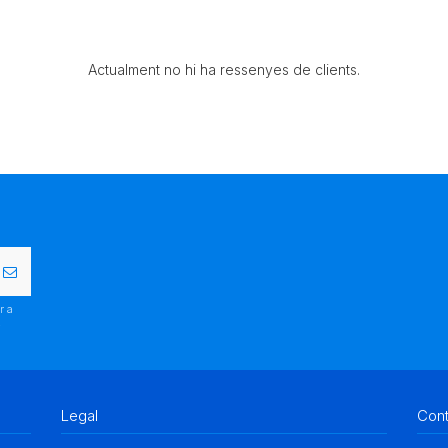
Actualment no hi ha ressenyes de clients.
r a
.
Legal
Con