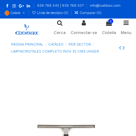
936 768 545 | 936 768 507
info@codibaix.com
Català
Llista de desitjos (
0
)
Comparar (
0
)
0
Cerca
Connectar-se
Cistella
Menu
PÀGINA PRINCIPAL
CATÀLEG
PER SECTOR
LIMPIACRISTALES COMPLETO INOX 35 CMS UNGER