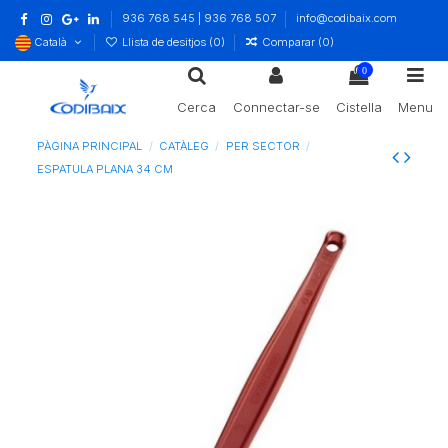
936 768 545 | 936 768 507
info@codibaix.com
Català
Llista de desitjos (
0
)
Comparar (
0
)
0
Cerca
Connectar-se
Cistella
Menu
PÀGINA PRINCIPAL
CATÀLEG
PER SECTOR
ESPATULA PLANA 34 CM