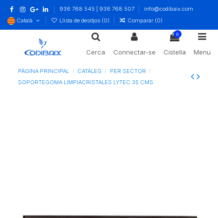
936 768 545 | 936 768 507
info@codibaix.com
Català
Llista de desitjos (
0
)
Comparar (
0
)
0
Cerca
Connectar-se
Cistella
Menu
PÀGINA PRINCIPAL
CATÀLEG
PER SECTOR
SOPORTEGOMA LIMPIACRISTALES LYTEC 35 CMS