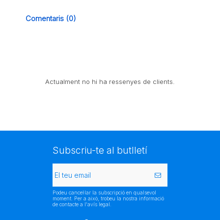
Comentaris (0)
Actualment no hi ha ressenyes de clients.
Subscriu-te al butlletí
Podeu cancel·lar la subscripció en qualsevol
moment. Per a això, trobeu la nostra informació
de contacte a l'avís legal.