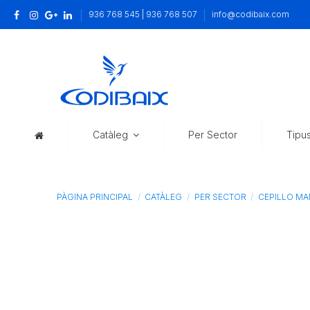
936 768 545 | 936 768 507
info@codibaix.com
Catàleg
Per Sector
Tipu
PÀGINA PRINCIPAL
CATÀLEG
PER SECTOR
CEPILLO MA