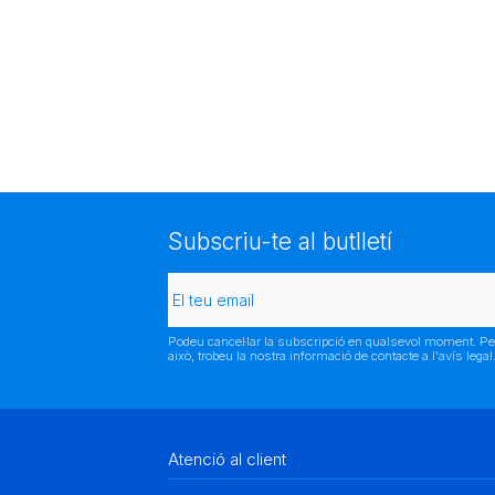
Subscriu-te al butlletí
Podeu cancel·lar la subscripció en qualsevol moment. Pe
això, trobeu la nostra informació de contacte a l'avís legal
Atenció al client