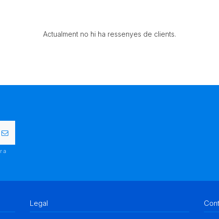
Actualment no hi ha ressenyes de clients.
r a
.
Legal
Con