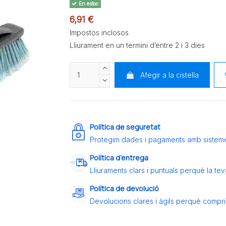
En estoc
6,91 €
Impostos inclosos
Lliurament en un termini d’entre 2 i 3 dies
Afegir a la cistella
Política de seguretat
Protegim dades i pagaments amb sistem
Política d’entrega
Lliuraments clars i puntuals perquè la t
Política de devolució
Devolucions clares i àgils perquè compris 