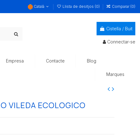
Català
Llista de desitjos (
0
)
Comparar (
0
)
Cistella
/
Buit
Connectar-se
Empresa
Contacte
Blog
Marques
O VILEDA ECOLOGICO