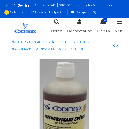
936 768 545 | 936 768 507
info@codibaix.com
Català
Llista de desitjos (
0
)
Comparar (
0
)
0
Cerca
Connectar-se
Cistella
Menu
PÀGINA PRINCIPAL
CATÀLEG
PER SECTOR
DESGREIXANT CODIBAIX ENERGIC -1 X 1 LITRE-