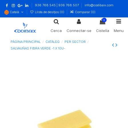
936 768 545 | 936 768 507
info@codibaix.com
Català
Llista de desitjos (
0
)
Comparar (
0
)
0
Cerca
Connectar-se
Cistella
Menu
PÀGINA PRINCIPAL
CATÀLEG
PER SECTOR
SALVAUÑAS FIBRA VERDE -1 X 10U-