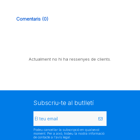
Comentaris (0)
Actualment no hi ha ressenyes de clients.
Subscriu-te al butlletí
Podeu cancel·lar la subscripció en qualsevol
moment. Per a això, trobeu la nostra informació
de contacte a l'avís legal.