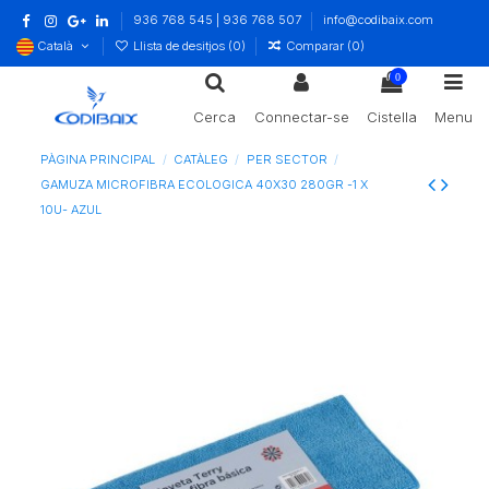
936 768 545 | 936 768 507
info@codibaix.com
Català
Llista de desitjos (
0
)
Comparar (
0
)
0
Cerca
Connectar-se
Cistella
Menu
PÀGINA PRINCIPAL
CATÀLEG
PER SECTOR
GAMUZA MICROFIBRA ECOLOGICA 40X30 280GR -1 X
10U- AZUL