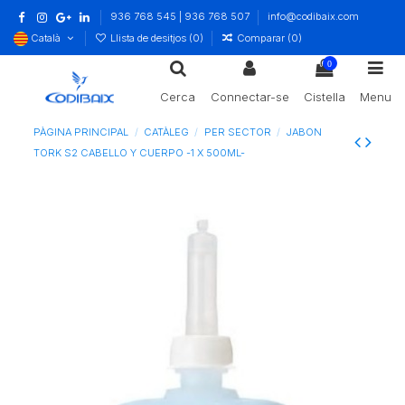
936 768 545 | 936 768 507
info@codibaix.com
Català
Llista de desitjos (
0
)
Comparar (
0
)
0
Cerca
Connectar-se
Cistella
Menu
PÀGINA PRINCIPAL
CATÀLEG
PER SECTOR
JABON
TORK S2 CABELLO Y CUERPO -1 X 500ML-